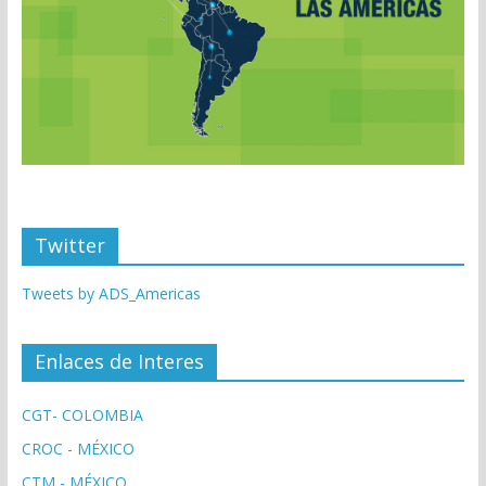
Twitter
Tweets by ADS_Americas
Enlaces de Interes
CGT- COLOMBIA
CROC - MÉXICO
CTM - MÉXICO