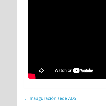
←
Inauguración sede ADS