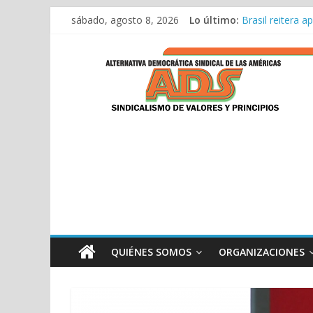
Saltar
ADS consolida s
sábado, agosto 8, 2026
Lo último:
Brasil reitera 
al
Discurso ADS 11
contenido
ADS
Encuentro Bilat
Discurso de ADS
ADS
QUIÉNES SOMOS
ORGANIZACIONES