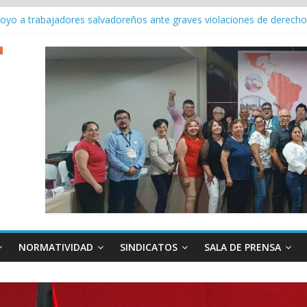
u agenda continental y fortalece la unidad sindical en reunión en P
apoyo a trabajadores salvadoreños ante graves violaciones de derec
3 Conferencia Internacional del Trabajo
eral con Força Sindical en la 113ª Conferencia Internacional del Traba
 en la114a Conferencia Internacional del Trabajo
NORMATIVIDAD
SINDICATOS
SALA DE PRENSA