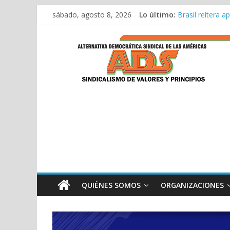
Saltar
sábado, agosto 8, 2026
Lo último:
Brasil reitera 
al
Discurso ADS 11
contenido
ADS
Encuentro Bilat
Discurso de ADS
ADS consolida s
ADS
QUIÉNES SOMOS
ORGANIZACIONES