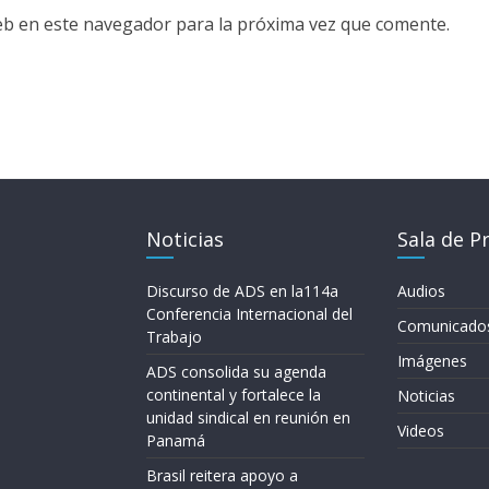
eb en este navegador para la próxima vez que comente.
Noticias
Sala de P
Discurso de ADS en la114a
Audios
Conferencia Internacional del
Comunicado
Trabajo
Imágenes
ADS consolida su agenda
continental y fortalece la
Noticias
unidad sindical en reunión en
Videos
Panamá
Brasil reitera apoyo a