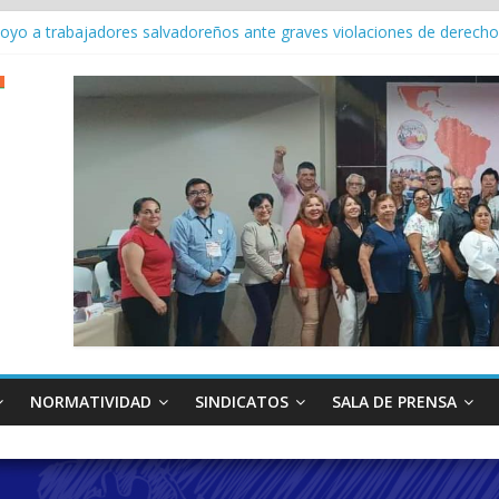
apoyo a trabajadores salvadoreños ante graves violaciones de derec
3 Conferencia Internacional del Trabajo
eral con Força Sindical en la 113ª Conferencia Internacional del Traba
 en la114a Conferencia Internacional del Trabajo
u agenda continental y fortalece la unidad sindical en reunión en P
NORMATIVIDAD
SINDICATOS
SALA DE PRENSA