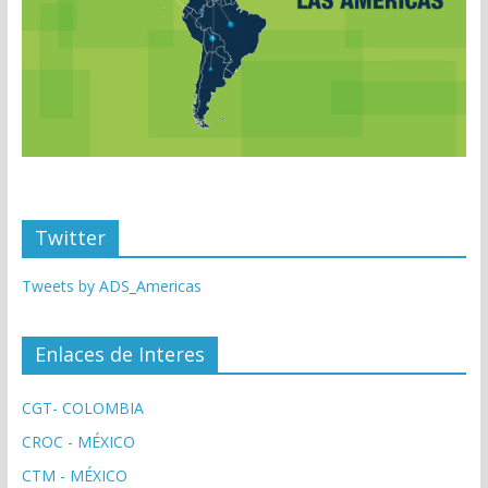
Twitter
Tweets by ADS_Americas
Enlaces de Interes
CGT- COLOMBIA
CROC - MÉXICO
CTM - MÉXICO