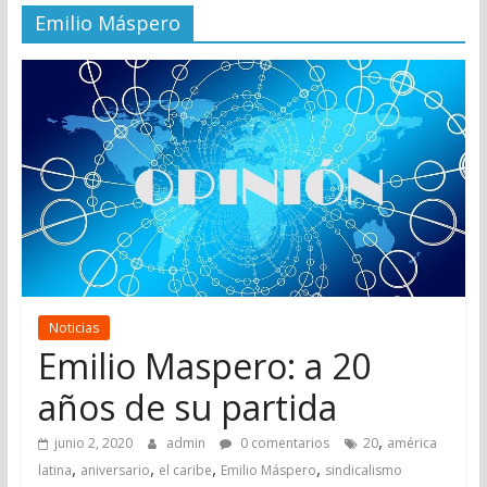
Emilio Máspero
Noticias
Emilio Maspero: a 20
años de su partida
,
junio 2, 2020
admin
0 comentarios
20
américa
,
,
,
,
latina
aniversario
el caribe
Emilio Máspero
sindicalismo