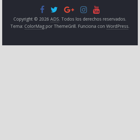
Copyright © 2026
ADS
. Todos los derechos reservados.
Tema:
ColorMag
por ThemeGrill. Funciona con
WordPress
.