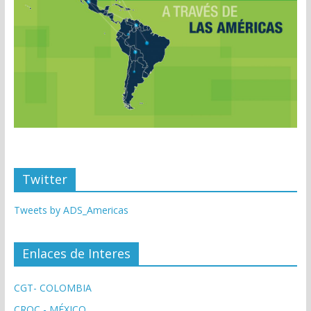
Twitter
Tweets by ADS_Americas
Enlaces de Interes
CGT- COLOMBIA
CROC - MÉXICO