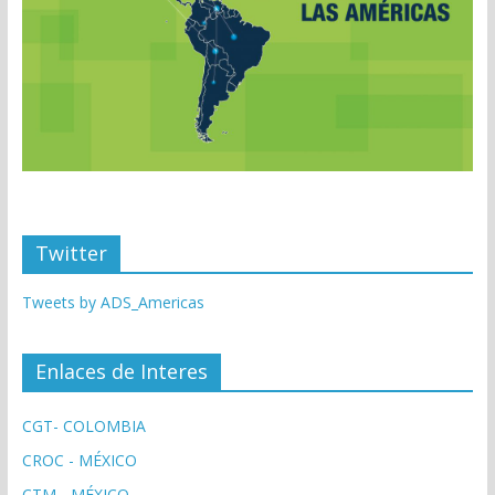
Twitter
Tweets by ADS_Americas
Enlaces de Interes
CGT- COLOMBIA
CROC - MÉXICO
CTM - MÉXICO