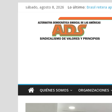
ADS consolida s
Saltar
sábado, agosto 8, 2026
Lo último:
Brasil reitera 
al
Discurso ADS 11
contenido
ADS
Encuentro Bilat
Discurso de ADS
ADS
QUIÉNES SOMOS
ORGANIZACIONES