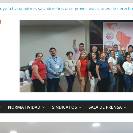
u agenda continental y fortalece la unidad sindical en reunión en P
apoyo a trabajadores salvadoreños ante graves violaciones de derec
3 Conferencia Internacional del Trabajo
eral con Força Sindical en la 113ª Conferencia Internacional del Traba
 en la114a Conferencia Internacional del Trabajo
NORMATIVIDAD
SINDICATOS
SALA DE PRENSA