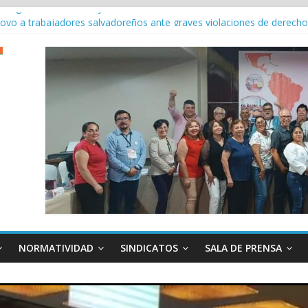
u agenda continental y fortalece la unidad sindical en reunión en P
apoyo a trabajadores salvadoreños ante graves violaciones de derec
3 Conferencia Internacional del Trabajo
eral con Força Sindical en la 113ª Conferencia Internacional del Traba
 en la114a Conferencia Internacional del Trabajo
NORMATIVIDAD
SINDICATOS
SALA DE PRENSA