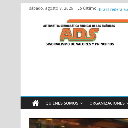
Saltar
sábado, agosto 8, 2026
Lo último:
ADS consolida s
al
Brasil reitera 
contenido
ADS
Discurso ADS 11
Encuentro Bilat
Discurso de ADS
ADS
QUIÉNES SOMOS
ORGANIZACIONES